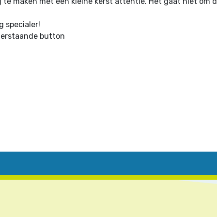
ij te maken met een kleine kerst attentie. Het gaat niet o
 specialer!
nderstaande button