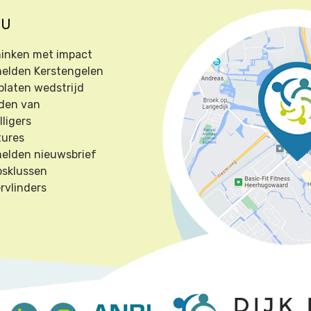
NU
inken met impact
elden Kerstengelen
platen wedstrijd
den van
lligers
tures
elden nieuwsbrief
psklussen
rvlinders