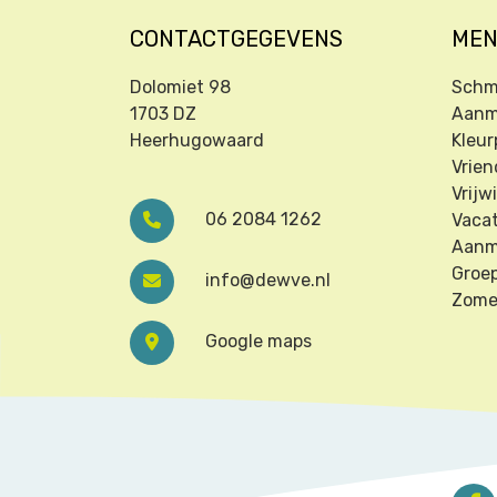
CONTACTGEGEVENS
ME
Dolomiet 98
Schm
1703 DZ
Aanm
Heerhugowaard
Kleur
Vrien
Vrijwi
06 2084 1262
Vaca
Aanm
Groe
info@dewve.nl
Zome
Google maps